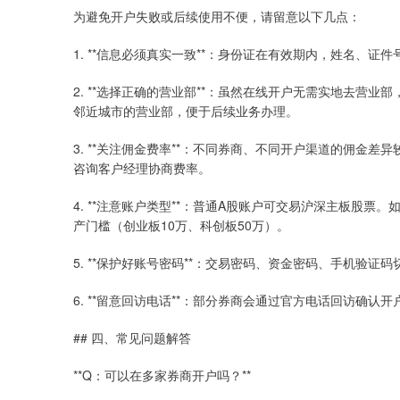
为避免开户失败或后续使用不便，请留意以下几点：
1. **信息必须真实一致**：身份证在有效期内，姓名、
2. **选择正确的营业部**：虽然在线开户无需实地去营
邻近城市的营业部，便于后续业务办理。
3. **关注佣金费率**：不同券商、不同开户渠道的佣金差
咨询客户经理协商费率。
4. **注意账户类型**：普通A股账户可交易沪深主板股
产门槛（创业板10万、科创板50万）。
5. **保护好账号密码**：交易密码、资金密码、手机验证
6. **留意回访电话**：部分券商会通过官方电话回访确
## 四、常见问题解答
**Q：可以在多家券商开户吗？**