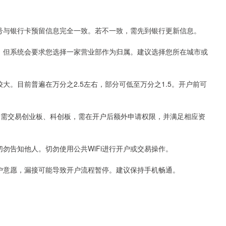
证件号与银行卡预留信息完全一致。若不一致，需先到银行更新信息。
业部，但系统会要求您选择一家营业部作为归属。建议选择您所在城市或
异较大。目前普遍在万分之2.5左右，部分可低至万分之1.5。开户前可
票。如需交易创业板、科创板，需在开户后额外申请权限，并满足相应资
码切勿告知他人。切勿使用公共WiFi进行开户或交易操作。
认开户意愿，漏接可能导致开户流程暂停。建议保持手机畅通。